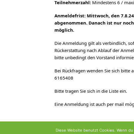
Teilnehmerzahl:
Mindestens 6 / max
Anmeldefrist: Mittwoch, den 7.8.2
abgenommen. Danach ist nur noch 
möglich.
Die Anmeldung gilt als verbindlich, so
Rückerstattung nach Ablauf der Anmelde
bitte unbedingt den Vorstand informie
Bei Rückfragen wenden Sie sich bitte
6165408
Bitte tragen Sie sich in die Liste ein.
Eine Anmeldung ist auch per mail mög
07.08., 08.08. Zeichnen ist sehen
Diese Website benutzt Cookies. Wenn du 
vorheriger