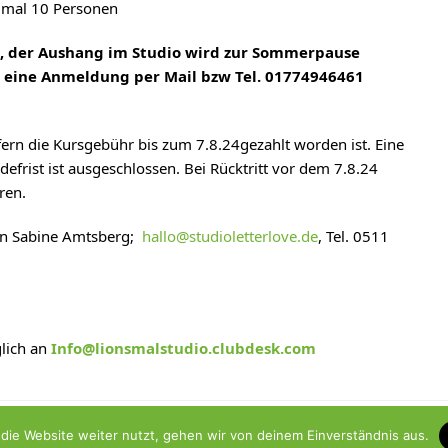
imal 10 Personen
4, der Aushang im Studio wird zur Sommerpause
eine Anmeldung per Mail bzw Tel. 01774946461
fern die Kursgebühr bis zum 7.8.24gezahlt worden ist. Eine
frist ist ausgeschlossen. Bei Rücktritt vor dem 7.8.24
ren.
 an Sabine Amtsberg;
hallo@studioletterlove.de
, Tel. 0511
lich an
Info@lionsmalstudio.clubdesk.com
04.09., 11.09., 18.09., 2
die Website weiter nutzt, gehen wir von deinem Einverständnis aus.
Nächster